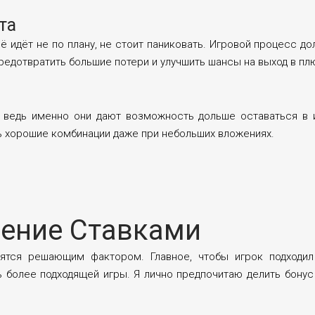
та
ё идёт не по плану, не стоит паниковать. Игровой процесс д
редотвратить большие потери и улучшить шансы на выход в пл
ведь именно они дают возможность дольше оставаться в и
ь хорошие комбинации даже при небольших вложениях.
ление Ставками
овятся решающим фактором. Главное, чтобы игрок подходи
ь более подходящей игры. Я лично предпочитаю делить бонус