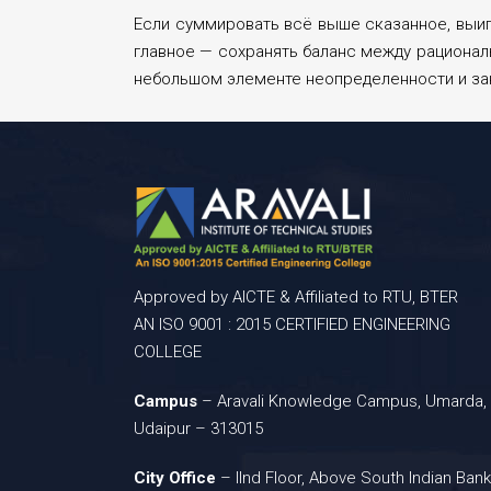
Если суммировать всё выше сказанное, выигр
главное — сохранять баланс между рациональ
небольшом элементе неопределенности и зак
Approved by AICTE & Affiliated to RTU, BTER
AN ISO 9001 : 2015 CERTIFIED ENGINEERING
COLLEGE
Campus
– Aravali Knowledge Campus, Umarda,
Udaipur – 313015
City Office
– IInd Floor, Above South Indian Bank