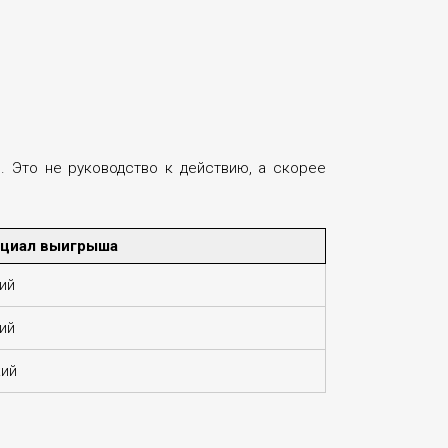
и. Это не руководство к действию, а скорее
нциал выигрыша
ий
ий
ий