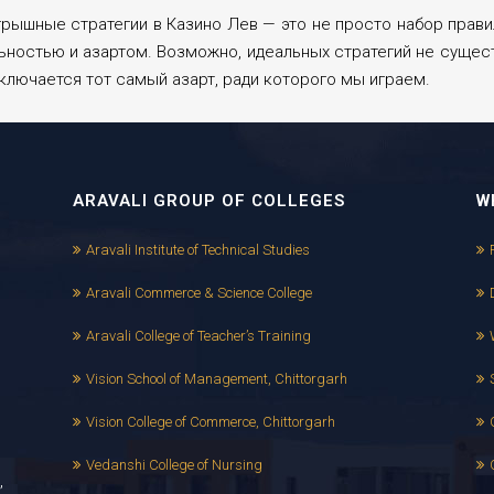
ышные стратегии в Казино Лев — это не просто набор правил
ностью и азартом. Возможно, идеальных стратегий не сущест
лючается тот самый азарт, ради которого мы играем.
ARAVALI GROUP OF COLLEGES
W
Aravali Institute of Technical Studies
Aravali Commerce & Science College
Aravali College of Teacher’s Training
Vision School of Management, Chittorgarh
Vision College of Commerce, Chittorgarh
Vedanshi College of Nursing
,