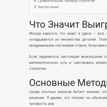
Сравнительная таблица стратегий
Заключение
Что Значит Выиг
Иногда кажется, что азарт и удача — всё,
складывается из множества деталей. Пл
продуманными системами ставок, бонусами и
Если задуматься, настоящая выигрышная ст
математическую суть и чувствовать момент
стратегии.
Основные Метод
Среди опытных игроков бытует мнение, чт
решения. Я думаю, это похоже на обучение
трезвость ума.