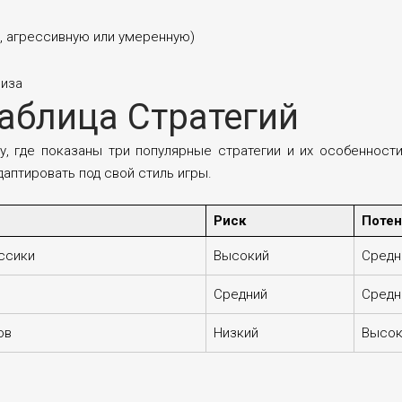
, агрессивную или умеренную)
лиза
аблица Стратегий
у, где показаны три популярные стратегии и их особенност
аптировать под свой стиль игры.
Риск
Поте
ссики
Высокий
Средн
Средний
Средн
ов
Низкий
Высок